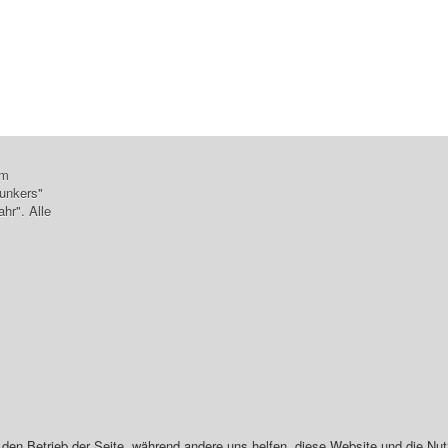
em
unkers"
hr". Alle
r den Betrieb der Seite, während andere uns helfen, diese Website und die Nu