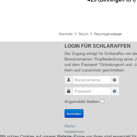
Startseite
Reych
Reychsgenealogie
LOGIN FÜR SCHLARAFFEN
Der Zugang erfolgt für Schlaraffen mit d
Benutzernamen "Kopfbedeckung eines J
und dem Passwort "Gründungsort und -Ja
klein und zusammen geschrieben.
Benutzername
Passwort
Angemeldet bleiben
Anmelden
Home
Impressum
Wir nutzen Cookies auf unserer Website. Einige von ihnen sind essenziell fü
Login